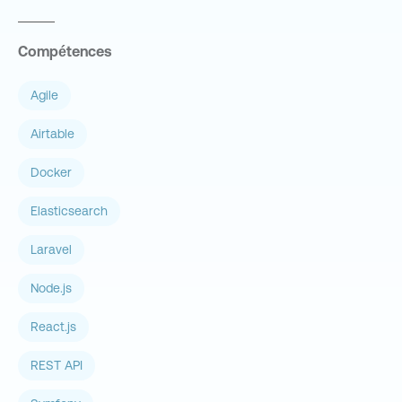
Compétences
Agile
Airtable
Docker
Elasticsearch
Laravel
Node.js
React.js
REST API