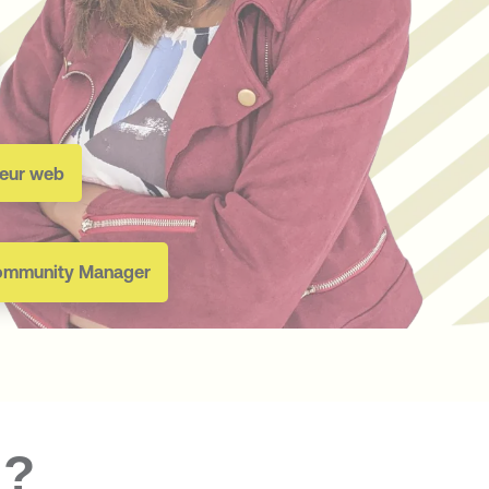
eur web
ommunity Manager
 ?