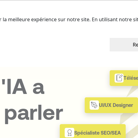
ffres
Nos talents
A propos
Cont
r la meilleure expérience sur notre site. En utilisant notre s
Re
'IA a
Télése
 parler
UI/UX Designer
Spécialiste SEO/SEA