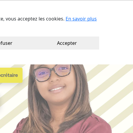
act
Trouver votre consultant
Ca
ite, vous acceptez les cookies.
En savoir plus
fuser
Accepter
Téléconseillère
crétaire