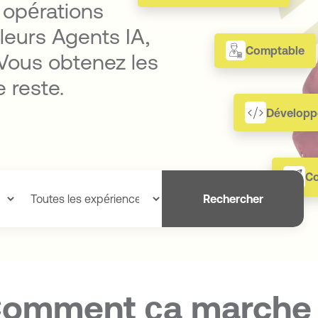
 opérations
leurs Agents IA,
Comptable
 Vous obtenez les
e reste.
Développ
C
Rechercher
omment ça marche