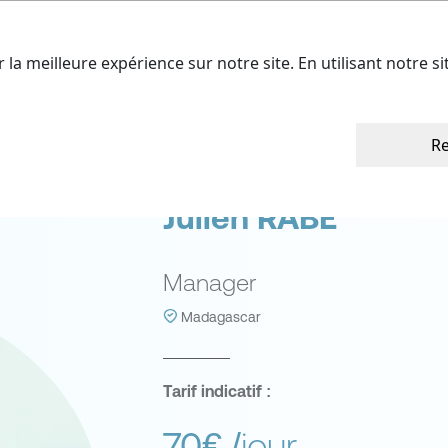
ffres
Nos talents
A propos
Cont
r la meilleure expérience sur notre site. En utilisant notre s
Re
Julien RABE
Manager
Madagascar
Tarif indicatif :
70€
/jour