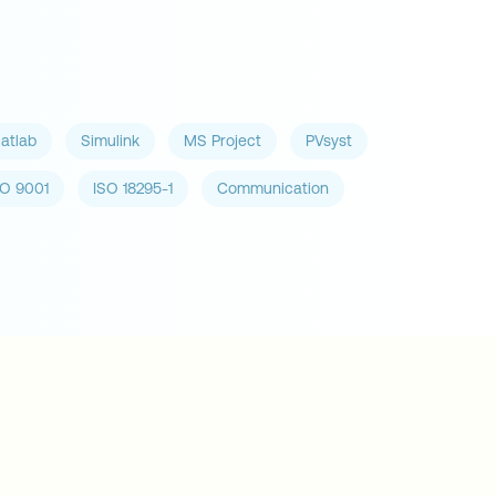
atlab
Simulink
MS Project
PVsyst
SO 9001
ISO 18295-1
Communication