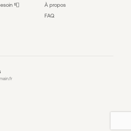
esoin 📮
À propos
FAQ
S
ain.fr