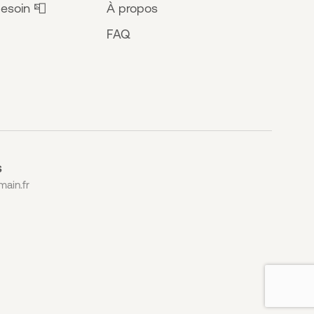
esoin 📮
À propos
FAQ
S
ain.fr