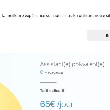
ffres
Nos talents
A propos
Cont
r la meilleure expérience sur notre site. En utilisant notre s
Re
Mathias ANDRIA
Assistant(e) polyvalent(e)
Madagascar
Tarif indicatif :
65€
/jour