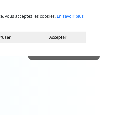
act
Trouver votre consultant
Ca
ite, vous acceptez les cookies.
En savoir plus
fuser
Accepter
Découvrir Mathias ANDRIA