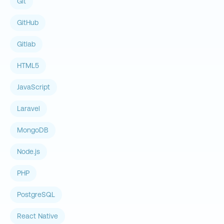
Git
GitHub
Gitlab
HTML5
JavaScript
Laravel
MongoDB
Node.js
PHP
PostgreSQL
React Native