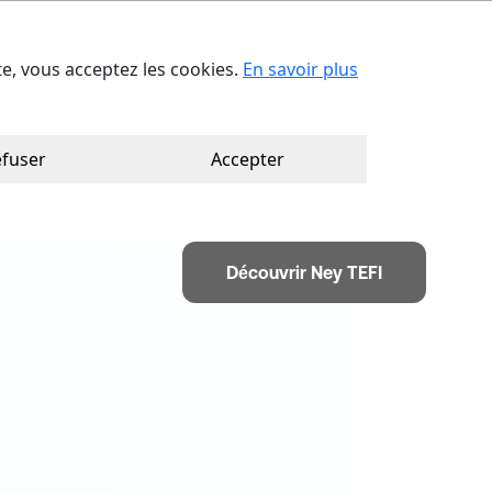
act
Trouver votre consultant
Ca
ite, vous acceptez les cookies.
En savoir plus
fuser
Accepter
Découvrir Ney TEFI