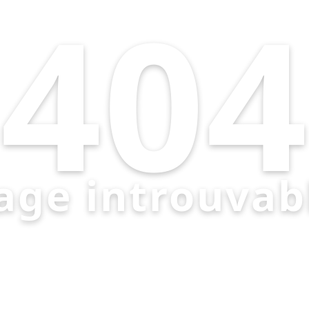
404
age introuvab