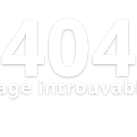
404
age introuvab