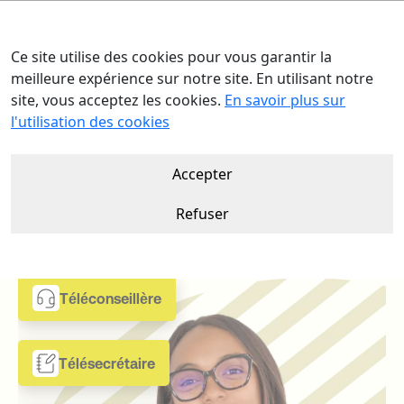
Ce site utilise des cookies pour vous garantir la
meilleure expérience sur notre site. En utilisant notre
site, vous acceptez les cookies.
En savoir plus sur
Avec nous, l'IA a trouvé à qui
l'utilisation des cookies
parler
Accepter
Nous prenons en charge vos opérations métier en
combinant les meilleurs Agents IA, Agents humains et
Refuser
logiciels. Vous obtenez les résultats. Nous orchestrons le
reste.
Téléconseillère
Télésecrétaire